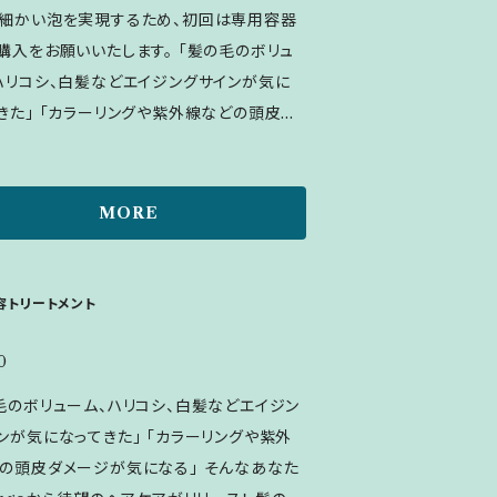
洗い流します。 ※エタノール、人工香料など
細かい泡を実現するため、初回は専用容器
ていません。 【消費期限】 ◆未開封：
をお願いいたします。 「髪の毛のボリュ
2年間 ◆開封後：3ヵ月以内 【内容量】 300ｍｌ
ハリコシ、白髪などエイジングサインが気に
きた」 「カラーリングや紫外線などの頭皮ダ
が気になる」 そんなあなたへ、Sangoから
ケアがリリース！ シャンプーは泡で出る
。きめ細かい泡が摩擦を抑え、髪と頭皮を優
MORE
い上げます。 柑橘系の天然精油の香りで爽
髪の毛の主成分であるケラチン
する14種類のアミノ酸に加え、頭皮のエイジ
容トリートメント
ア成分もしっかり配合。健やかな頭皮と豊か
てる贅沢なシャンプーです。 【基本の使い
0
3～6プッシュを手に取り、濡らした髪と頭皮に
毛のボリューム、ハリコシ、白髪などエイジン
せ、優しくもみ洗いをした後、洗い流します。
ンが気になってきた」 「カラーリングや紫外
ノール、人工香料などは一切使用していませ
の頭皮ダメージが気になる」 そんなあなた
※衛生上、詰め替えは3回まで可能です。 【消