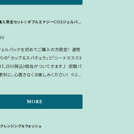
せた後、洗い流します。 ※エタノール、人工香
は一切使用していません。 ※衛生上、詰め
可能です。 【消費期限】 ◆未開封：2
購入限定セット☆ダブルエナジーCO2ジェルパッ
回分)
年間 ◆開封後：3ヵ月以内 【内容量】 300ｇ
50
ジェルパックを初めてご購入の方限定！ 通常
りの「カップ&スパチュラ」と「シートマスク3
、¥1,210(税込)相当がついてきます♪ 炭酸パ
便利に、心置きなくお楽しみください！ ※2回
はご購入できません。 26種類の美容成
合した特許取得のジェルが、発生した炭酸を
めてお肌に送り込みます。高濃度なのに低刺
MORE
ら、まぶたや唇にも使える大人気の炭酸パッ
0包、カッ
パチュラ1セット、シートマスク30枚 ▪使用
oクレンジング＆ウォッシュ
剤1包 ▪ご使用方法：1剤と2剤をよく