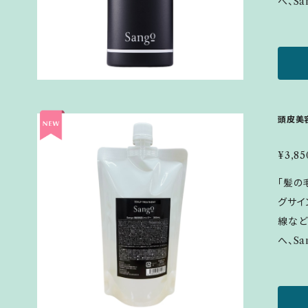
へ、Sa
費期限
部を補
【内容量
元から
【基本
なじま
料などは
未開封：2
頭皮美
0ｇ
¥3,85
「髪の
グサイ
線など
へ、Sa
部を補
元から
【基本