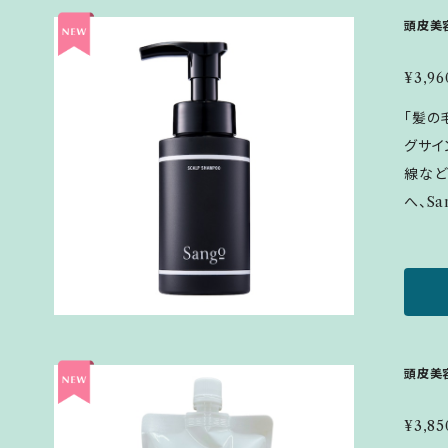
でお返
頭皮美
よう、よく
¥3,96
文内容
お受け
「髪の
実なお
グサイ
までに
線など
り｣記
へ、Sa
Eにご
プーは
来ない
え、髪
数をお
精油の香
に、ご協力を
である
lin.e
え、頭
やかな
頭皮美
です。 【基本の使い方】 3～6プッシュを手に取り、
濡らし
¥3,85