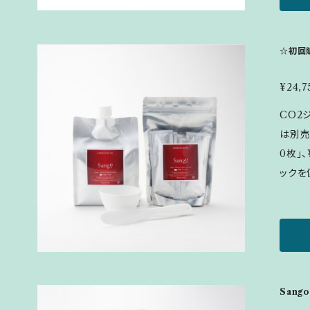
なじま
料など
替えは3回まで
☆初回
ク(30
¥24,7
CO2
は別売
0枚」
ックを
目以降の方
分を配
閉じこ
激だか
クです。 ▪内容量：1剤1000g、2剤 7g×3
プ&ス
Sang
量：1剤30g、2