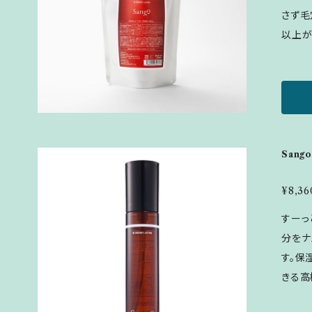
さず毛
カミツ
以上が美
ラサキ
0ml ▪
油、ラ
【メイ
葉油、
せた後
剤＞グ
ぬらし
タンガ
成分表
イソス
Sang
酸ポリ
液、ア
¥8,36
リチル
すーっ
ツレ花
分をナ
す。保
きる高機能化粧
量：500円玉大 ▪