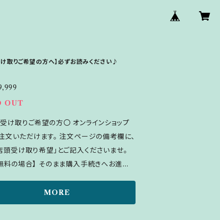
受け取りご希望の方へ】必ずお読みください♪
9,999
D OUT
取りご希望の方〇 オンラインショップ
注文いただけます。 注文ページの備考欄に、
店頭受け取り希望｣とご記入くださいませ。
無料の場合】 そのまま購入手続きへお進み
料込でご注
さい。こちらで送料を引いた金額に修正いた
MORE
。 お支払いにPAYIDご利用の場合、金額の
できないため、お引渡しの際に送料を現金