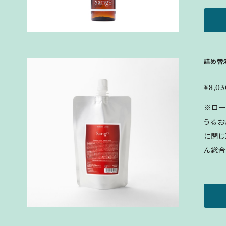
にとりお
水、グ
花水、
液、コ
ン、イ
詰め替え
キス、
キス、
¥8,03
チチョ
※ローショ
ミセス
うるお
ラーゲ
に閉じ
酸、セ
ん総合
プロテ
水です。 ▪内容量：140ml ▪使用量：5
ードエ
▪ご使
ルズ、
じませてください。
シエタ
ペンチ
ルセス