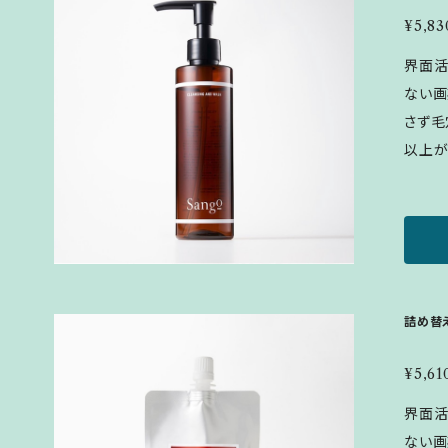
混ぜた
¥5,83
ックし
界面活
（炭酸発生
ない画
＞水、
さず毛
ンタン
以上が美
ン、ヒ
0ml ▪
テオグ
【メイ
酸Na
せた後
セラミ
ぬらし
分解コ
成分表
ヒドロ
イソス
詰め替え
リチル
酸ポリ
ン、コ
液、ア
¥5,61
カルボ
リチル
界面活
カミツ
ツレ花
ない画
ダイジ