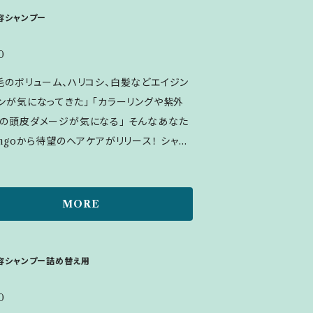
しいたします。 ※備考欄の記入漏れがない
容シャンプー
ご確認をお願いします。 【共通事項】 ご注
0
確認後、こちらからLINE又はメールにて、
渡し日時についてのご連絡をいたします。 確
毛のボリューム、ハリコシ、白髪などエイジン
渡しのため、お受け取り希望日時の1週間前
ンが気になってきた」 「カラーリングや紫外
ご注文ください。 ご注文時に｢店頭受け取
の頭皮ダメージが気になる」 そんなあなた
入を忘れてしまった場合、24時間以内にLIN
ngoから待望のヘアケアがリリース！ シャン
連絡ください。 それ以降は送料の修正が出
泡で出るタイプ。きめ細かい泡が摩擦を抑
ことがございますのでご了承ください。 お手
と頭皮を優しく洗い上げます。 柑橘系の天然
かけいたしますが、スムーズなお渡しのため
りで爽やかリラックス♪ 髪の毛の主成分
MORE
お願いいたします。 ▶LINE https://
ケラチンを組成する14種類のアミノ酸に加
e/xxdbmn4
皮のエイジングケア成分もしっかり配合。健
頭皮と豊かな髪を育てる贅沢なシャンプー
容シャンプー詰め替え用
た髪と頭皮になじませ、優しくもみ洗いをし
0