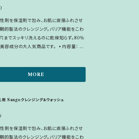
後、お顔全体に塗ってください。20分以上パ
0
た後、いつものスキンケアを行ってください。
性剤を保湿剤で包み、お肌に直接ふれさせ
時間最大60分間） ▪全成分表示：＜1剤
期的製法のクレンジング。バリア機能をこわ
BG、アルギン酸Na、炭酸Mg、塩化Ca、キサ
穴までスッキリ洗えるのに乾燥知らず。80％
ガム、ヒト脂肪細胞順化培養液、αアルプチ
容成分の大人気商品です。 ▪内容量： 20
ト遺伝子組換オリゴペプチドー1、水溶性プロ
使用量：ポンプ2、3プッシュ ▪ご使用方法：
リカン、水溶性エラスチン、アスコルビルリン
ク落とし】適量を手にとり乾いたお肌になじま
、リンゴ果実培養細胞エキス、セラミドEOP、
、洗い流します。 【洗顔】適量を手にとり水で
MORE
ドNP、セラミドAP、プラセンタエキス、加水
たお肌になじませた後、洗い流します。 ▪全
ラーゲン、アスパラギン酸メチルシラノール
示：グリセリン、BG、DPG、ソルビトール、ジ
キシプロリン、アセチルヘキサペプチド-8、サ
テアリン酸ポリグリセリル-10、ジヤシ油脂肪
用 Sangoクレンジング＆ウォッシュ
酸、グリセリン、レシチン、フィトスフィンゴシ
グリセリル-10、水、ヒト脂肪細胞順化培養
レステロール、ラウロイルラクチレート Na、
ーチチョーク葉エキス、ポリグルタミン酸、グ
0
マー、セイヨウオトギリソウ花/葉/茎エキス、
リチン酸2K、水溶性プロテオグリカン、カミ
性剤を保湿剤で包み、お肌に直接ふれさせ
レ花エキス、トウキンセンカ花エキス、フユボ
エキス
期的製法のクレンジング。バリア機能をこわ
ュ花エキス、ヤグルマギク花エキス、ローマ