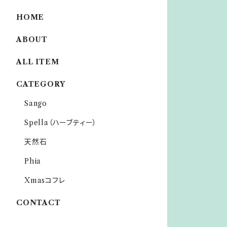
HOME
ABOUT
ALL ITEM
CATEGORY
Sango
Spella（ハーブティー）
天然石
Phia
Xmasコフレ
CONTACT