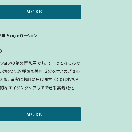
肌になじませてください。 ▪全成分表示：
リセリン、ペンチレングリコール、ダマスクバラ
MORE
メチルグルセス-10、ヒト脂肪細胞順化培養
ンフリー根細胞エキス、水添レシチン、レシチ
ンドナガコショウ果実エキス、イザヨイバラエ
用 Sangoローション
クリサンテルムインジクムエキス、ウメ果実エ
ハトムギ種子エキス、カンゾウ根エキス、アー
0
ーク葉エキス、ビルベリー葉エキス、サッカロ
ンの詰め替え用です。 すーっとなじんで
溶解質エキス、プラセンタエキス、水溶性コ
い満タン。19種類の美容成分をナノカプセル
ン、ヒアルロン酸Na、加水分解ヒアルロン
込め、確実にお肌に届けます。保湿はもちろ
ラミドNP、セラミドNG、セラミドAP、水溶性
的なエイジングケアまでできる高機能化粧
オグリカン、シロキクラゲ多糖体、クインスシ
00円玉大
キス、グリセリルグルコシド、フィトステロー
用方法：朝と夜の洗顔後、手にとりお肌にな
イソマルト、タマリンドガム、ベタイン、フェノキ
 ▪全成分表示：水、グリセリン、
MORE
ノール、BG
レングリコール、ダマスクバラ花水、メチルグ
-10、ヒト脂肪細胞順化培養液、コンフリー根