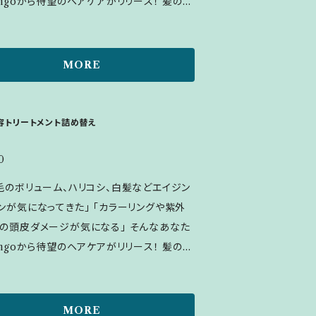
ngoから待望のヘアケアがリリース！ 髪の内
】 ◆未開封：2年間 ◆開封後：3ヵ月以内
修する中分子ケラチンをたっぷりと配合。 根
】 300ｍｌ
髪に強さやハリを与えるトリートメントです。
の使い方】 シャンプー後、水気を切った髪に
MORE
せた後、洗い流します。 ※エタノール、人工香
一切使用していません。 【消費期限】 ◆
年間 ◆開封後：3ヵ月以内 【内容量】 30
容トリートメント詰め替え
0
毛のボリューム、ハリコシ、白髪などエイジン
ンが気になってきた」 「カラーリングや紫外
の頭皮ダメージが気になる」 そんなあなた
ngoから待望のヘアケアがリリース！ 髪の内
修する中分子ケラチンをたっぷりと配合。 根
髪に強さやハリを与えるトリートメントです。
の使い方】 シャンプー後、水気を切った髪に
MORE