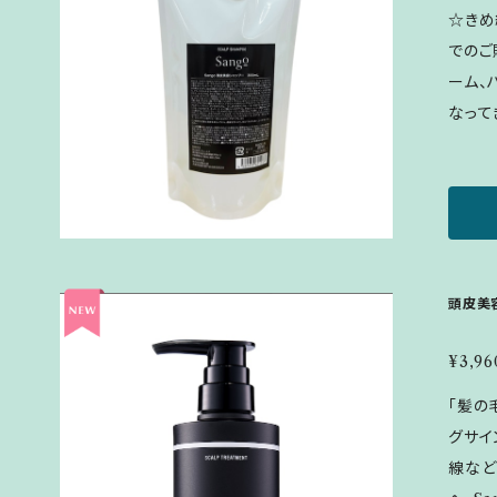
た後、
☆きめ
は一切使用し
でのご購入
ーム、
なって
メージ
待望のヘア
タイプ
しく洗
やかリラックス♪ 
を組成
頭皮美
ングケ
な髪を育
¥3,96
方】 
「髪の
なじま
グサイ
※エタ
線など
ん。 