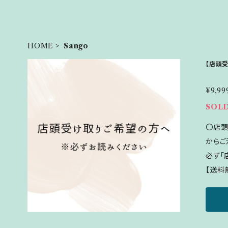
HOME
Sango
【店頭
¥9,99
SOL
〇店頭受け
からご
必ず｢
【送料
下さい。 【送料がかかる場合】 一旦送
文くだ
します
修正が