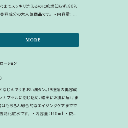
穴までスッキリ洗えるのに乾燥知らず。80％
レ花エキス、シアノコバラミン、エタノール、ム
容成分の大人気商品です。 ▪内容量： 20
根エキス、フェノキシエタノール、ユーカリ葉
使用量：ポンプ2、3プッシュ ▪ご使用方法：
ベンダー油、ローズマリー葉油、ティーツリー
ク落とし】適量を手にとり乾いたお肌になじま
マンダリンオレンジ果皮油、オレンジ油 ＜2
、洗い流します。 【洗顔】適量を手にとり水で
ルコノラクトン、BG、水、スクワラン、キサン
MORE
たお肌になじませた後、洗い流します。 ▪全
ム、アスコルビン酸Na
示：グリセリン、BG、DPG、ソルビトール、ジ
テアリン酸ポリグリセリル-10、ジヤシ油脂肪
oローション
グリセリル-10、水、ヒト脂肪細胞順化培養
ーチチョーク葉エキス、ポリグルタミン酸、グ
0
リチン酸2K、水溶性プロテオグリカン、カミ
となじんでうるおい満タン。19種類の美容成
エキス
ノカプセルに閉じ込め、確実にお肌に届けま
湿はもちろん総合的なエイジングケアまでで
水です。 ▪内容量：140ml ▪使用
ご使用方法：朝と夜の洗顔後、手