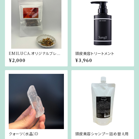
EMILUCA.オリジナルブレンド
頭皮美容トリートメント
ハーブティー MELLOW GA
¥2,000
¥3,960
TE
クォーツ（水晶）D
頭皮美容シャンプー詰め替え用